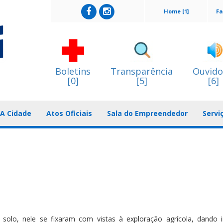
Home [1]
Fa
Boletins
Transparência
Ouvido
[0]
[5]
[6]
A Cidade
Atos Oficiais
Sala do Empreendedor
Servi
o solo, nele se fixaram com vistas à exploração agrícola, dando i