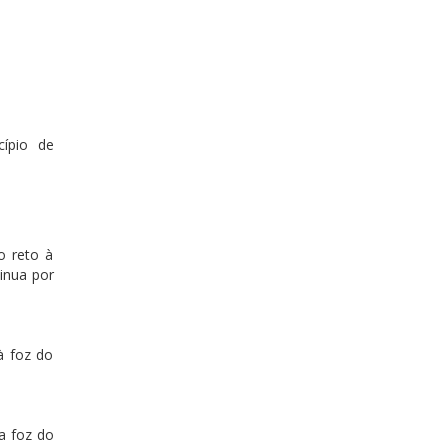
ípio de
o reto à
tinua por
à foz do
a foz do