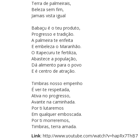
Terra de palmeirais,
Beleza sem fim,
Jamais vista igual
Babaçu é o teu produto,
Progresso e tradição.
A palmeira te enfeita
E embeleza o Maranhão.
O Itapecuru te fertiliza,
Abastece a população,
Dá alimento para o povo
E é centro de atração.
Timbiras nosso empenho
É ver-te respeitada,
Ativa no progresso,
Avante na caminhada.
Por ti lutaremos
Em qualquer emboscada.
Por ti morreremos,
Timbiras, terra amada.
Link
: http://www.youtube.com/watch?v=hapRx7ThB7