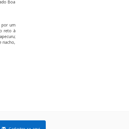
nado Boa
e por um
o reto à
apecuru;
 riacho,
Cadastre-se aqui