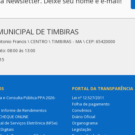
a Newsletter. Deixe seu nome e e-mail!
MUNICIPAL DE TIMBIRAS
Antonio Francis \ CENTRO \ TIMBIRAS - MA \ CEP: 65420000
to: 08:00 às 13:00
15
OS
PORTAL DA TRANSPARÊNCIA
a e Consulta Pública PPA 2026-
Lei nº 12.527/2011
Folha de pagamento
a Informe de Rendimentos
Convênios
CHEQUE ONLINE
Diário Oficial
al de Serviços Eletrônica (NFSe)
Organograma
Digitais
Legislação