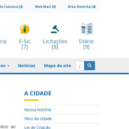
le Conosco [2]
Web Mail [3]
Área Restrita [4]
ria
E-Sic
Licitações
Diário
[7]
[8]
[9]
ços
Notícias
Mapa do site
A CIDADE
Nossa história
Hino da cidade
nício ao
Lei de Criação