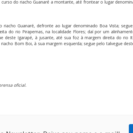
lo curso do riacho Guanaré a montante, até frontear o lugar denomi
 riacho Guanaré, defronte ao lugar denominado Boa Vista; segu
ita do rio Pirapemas, na localidade Flores; daí por um alinhament
e deste Igarapé, à jusante, até sua foz à margem direita do rio It
do riacho Bom Boi, à sua margem esquerda; segue pelo talvegue deste
rensa oficial.