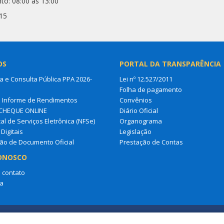
to: 08:00 às 13:00
15
OS
PORTAL DA TRANSPARÊNCIA
a e Consulta Pública PPA 2026-
Lei nº 12.527/2011
Folha de pagamento
a Informe de Rendimentos
Convênios
CHEQUE ONLINE
Diário Oficial
al de Serviços Eletrônica (NFSe)
Organograma
Digitais
Legislação
ção de Documento Oficial
Prestação de Contas
ONOSCO
 contato
a