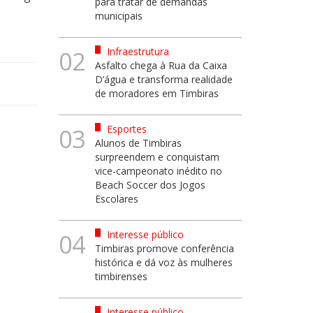
para tratar de demandas
municipais
Infraestrutura
02
Asfalto chega à Rua da Caixa
D’água e transforma realidade
de moradores em Timbiras
Esportes
03
Alunos de Timbiras
surpreendem e conquistam
vice-campeonato inédito no
Beach Soccer dos Jogos
Escolares
Interesse público
04
Timbiras promove conferência
histórica e dá voz às mulheres
timbirenses
Interesse público