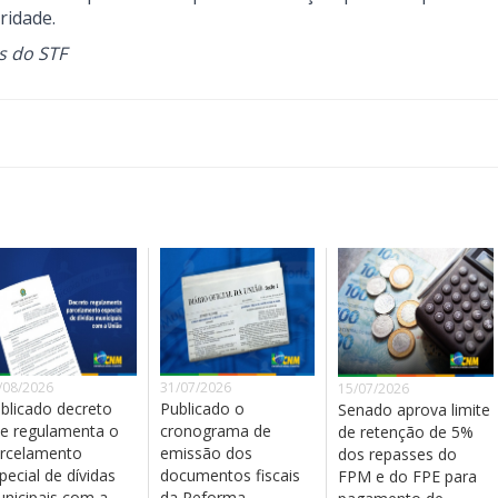
ridade.
s do STF
/08/2026
31/07/2026
15/07/2026
blicado decreto
Publicado o
Senado aprova limite
e regulamenta o
cronograma de
de retenção de 5%
rcelamento
emissão dos
dos repasses do
pecial de dívidas
documentos fiscais
FPM e do FPE para
nicipais com a
da Reforma