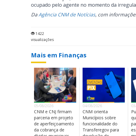
ocupado pelo agente no momento da irregula
Da
Agência CNM de Notícias
, com informaçõe
1422
visualizações
Mais em Finanças
05/08/2026
04/08/2026
03
CNM e CNJ firmam
CNM orienta
Pu
parceria em projeto
Municípios sobre
qu
de aperfeiçoamento
funcionalidade do
pa
da cobrança de
Transferegov para
es
dívidas municipais
devolução de
mu