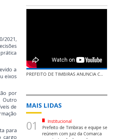
0/2021,
ecisões
prática
evido a
PREFEITO DE TIMBIRAS ANUNCIA C...
u eixos
ção por
. Outro
MAIS LIDAS
veis de
ormação
Institucional
01
Prefeito de Timbiras e equipe se
ta para
reúnem com juiz da Comarca
o cargo