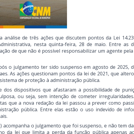
 análise de três ações que discutem pontos da Lei 14.23
inistrativa, nesta quinta-feira, 28 de maio. Entre as d
ação de que não é possível responsabilizar um agente pela 
após o julgamento ter sido suspenso em agosto de 2025, d
aes. As ações questionam pontos da lei de 2021, que altero
 sistema de proteção à administração pública.
e dos dispositivos que afastaram a possibilidade de puni
ulposa, ou seja, sem intenção de cometer irregularidades
utas que a nova redação da lei passou a prever como passí
istração pública. Entre elas estão o uso indevido de inf
ais.
) acompanha o julgamento que foi suspenso, e não tem da
cho da lei que limita a perda da função pública apenas a