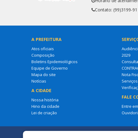
Horário de atendimen
Contato: (99)3199-91
A PREFEITURA
SERVIÇ
Atos oficiais
Audiênci
Composição
2029
Boletins Epidemiológicos
Consult
Equipe de Governo
CONTRA
Mapa do site
Nota Fisc
Notícias
Serviços 
Verifica
A CIDADE
FALE C
Nossa história
Hino da cidade
Entre em
Lei de criação
Ouvidori