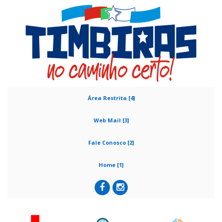
Área Restrita [4]
Web Mail [3]
Fale Conosco [2]
Home [1]