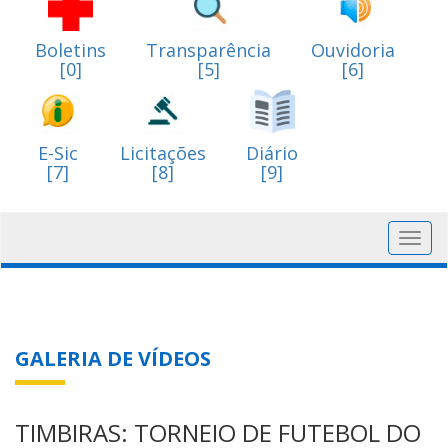
Boletins
Transparência
Ouvidoria
[0]
[5]
[6]
E-Sic
Licitações
Diário
[7]
[8]
[9]
Toggl
navig
GALERIA DE VÍDEOS
TIMBIRAS: TORNEIO DE FUTEBOL DO